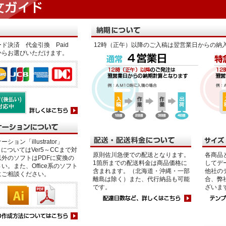
ド決済 代金引換 Paid
12時（正午）以降のご入稿は翌営業日からの納
からお選びいただけます。
ション「illustrator」
p」についてはVer5～CCまで対
原則佐川急便での配送となります。
各商品
外のソフトはPDFに変換の
1箇所までの配送料金は商品価格に
してデ
い。また、Office系のソフト
含まれます。（北海道・沖縄・一部
他社の
にご相談ください。
離島は除く）また、代行納品も可能
合、弊
です。
ざいま