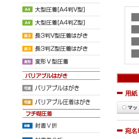
用紙
マッ
宛名