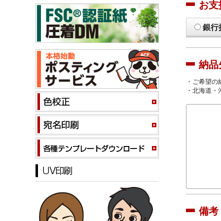
お支
銀行
納品
・ご希望の
・北海道・
備考