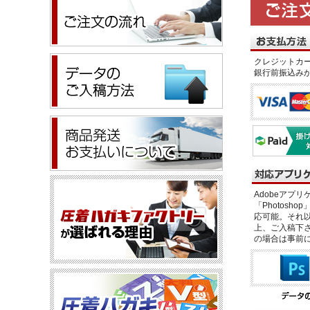
クレジットカー
銀行前振込み
Adobeアプリケー
「Photosho
応可能。それ以
上、ご入稿下さ
の場合は事前