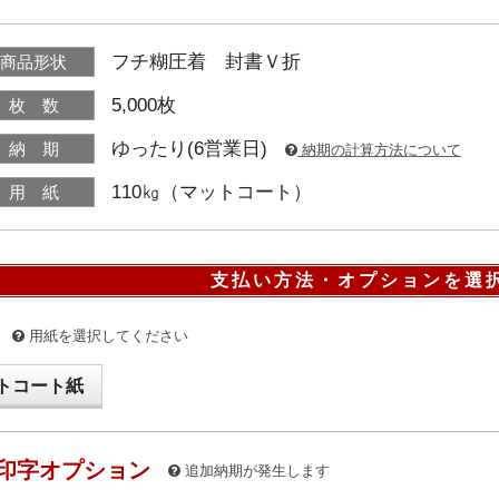
フチ糊圧着 封書Ｖ折
商品形状
5,000枚
枚 数
ゆったり(6営業日)
納 期
納期の計算方法について
110㎏（マットコート）
用 紙
支払い方法・オプションを選
用紙を選択してください
トコート紙
印字オプション
追加納期が発生します