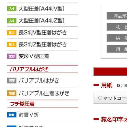
商品形
枚 
納 
用 
用紙
用
マットコー
宛名印字