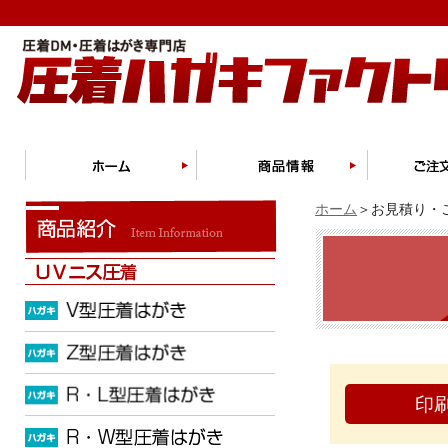
ホーム
＞お見積り・ご
印