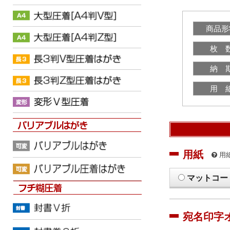
商品形
枚 
納 
用 
用紙
用
マットコー
宛名印字