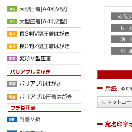
商品形
枚 
納 
用 
用紙
用
マットコー
宛名印字