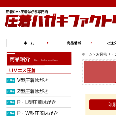
ホーム
＞お見積り・ご
印