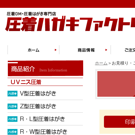
ホーム
＞お見積り・ご
印