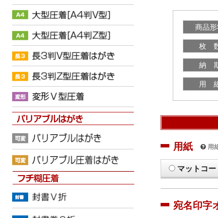
商品形
枚 
納 
用 
用紙
用
マットコー
宛名印字