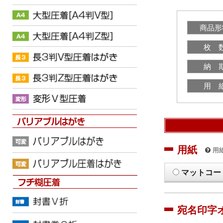
商品形
枚 
納 
用 
用紙
用
マットコー
宛名印字