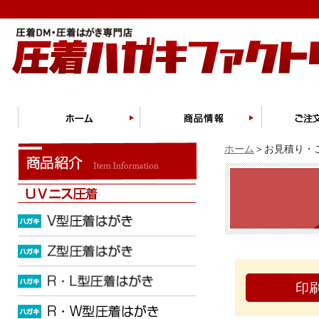
ホーム
＞お見積り・ご
印