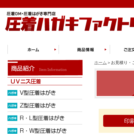
ホーム
＞お見積り・ご
印