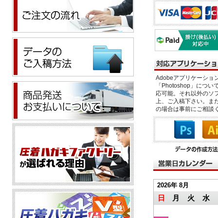
Adobeアプリケーション「il
「Photoshop」につい
応可能。それ以外のソフ
上、ご入稿下さい。また、
の場合は事前にご相談
2026年 8月
日
月
火
水