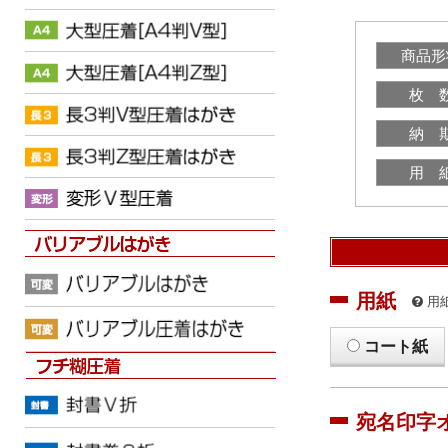
商品形
枚 
納 
用 
用紙
用
コート紙
宛名印字