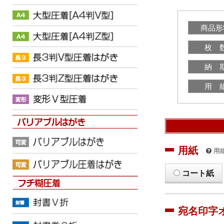
商品形
枚 
納 
用 
用紙
用
コート紙
宛名印字