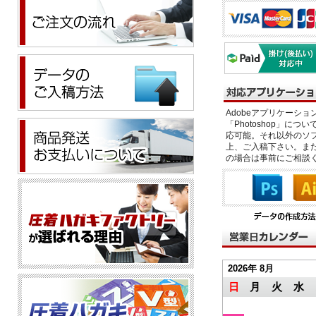
Adobeアプリケーション「il
「Photoshop」につい
応可能。それ以外のソフ
上、ご入稿下さい。また、
の場合は事前にご相談
2026年 8月
日
月
火
水