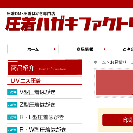
ホーム
＞お見積り・ご
印