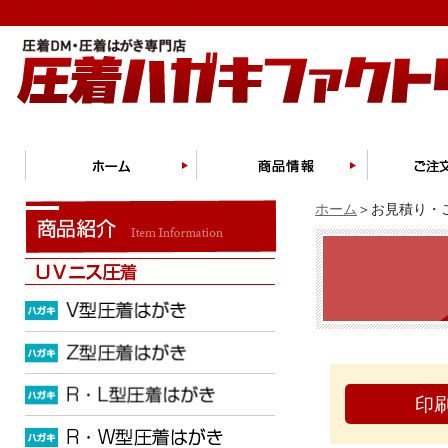
ホーム
＞お見積り・ご
印