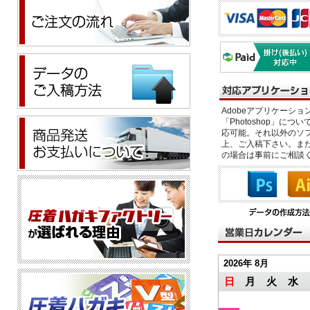
Adobeアプリケーション「il
「Photoshop」につい
応可能。それ以外のソフ
上、ご入稿下さい。また、
の場合は事前にご相談
2026年 8月
日
月
火
水