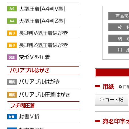
商品形
枚 
納 
用 
用紙
用
コート紙
宛名印字