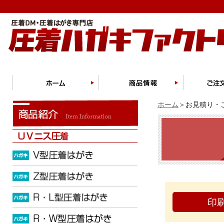
ホーム
＞お見積り・ご
印