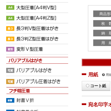
商品形
枚 
納 
用 
用紙
用
コート紙
宛名印字