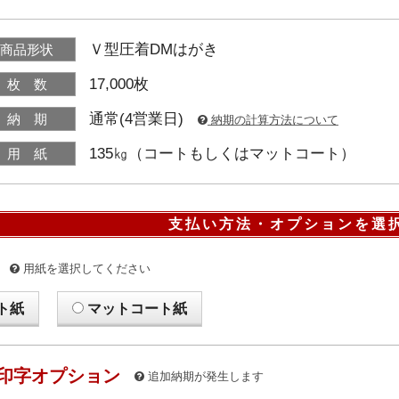
Ｖ型圧着DMはがき
商品形状
17,000枚
枚 数
通常(4営業日)
納 期
納期の計算方法について
135㎏（コートもしくはマットコート）
用 紙
支払い方法・オプションを選
用紙を選択してください
ト紙
マットコート紙
印字オプション
追加納期が発生します