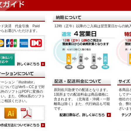
ド決済 代金引換 Paid
12時（正午）以降のご入稿は翌営業日からの納
からお選びいただけます。
ション「illustrator」
p」についてはVer5～CCまで対
原則佐川急便での配送となります。
各商品
外のソフトはPDFに変換の
1箇所までの配送料金は商品価格に
してデ
い。また、Office系のソフト
含まれます。（北海道・沖縄・一部
他社の
にご相談ください。
離島は除く）また、代行納品も可能
合、弊
です。
ざいま