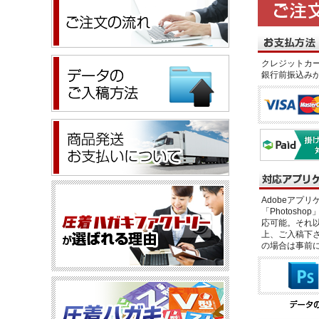
クレジットカー
銀行前振込み
Adobeアプリケー
「Photosho
応可能。それ以
上、ご入稿下さ
の場合は事前