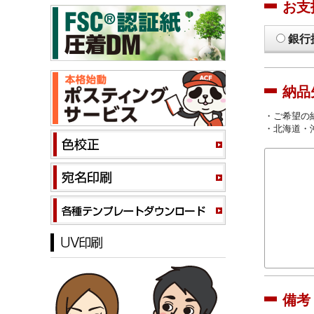
お支
銀行
納品
・ご希望の
・北海道・
備考