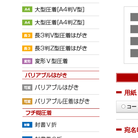
用紙
コー
宛名