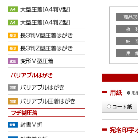
商品形
枚 
納 
用 
用紙
用
コート紙
宛名印字