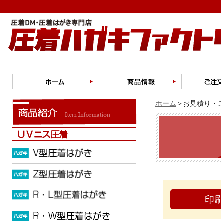
ホーム
＞お見積り・ご
印