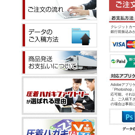
クレジットカー
銀行前振込み
Adobeアプリケー
「Photosho
応可能。それ以
上、ご入稿下さ
の場合は事前