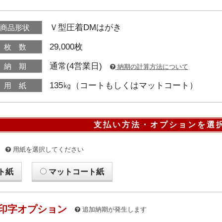
Ｖ型圧着DMはがき
商品形状
29,000枚
枚 数
通常(4営業日)
納 期
納期の計算方法について
135㎏（コートもしくはマットコート）
用 紙
支払い方法・オプションを選
用紙を選択してください
ト紙
マットコート紙
印字オプション
追加納期が発生します