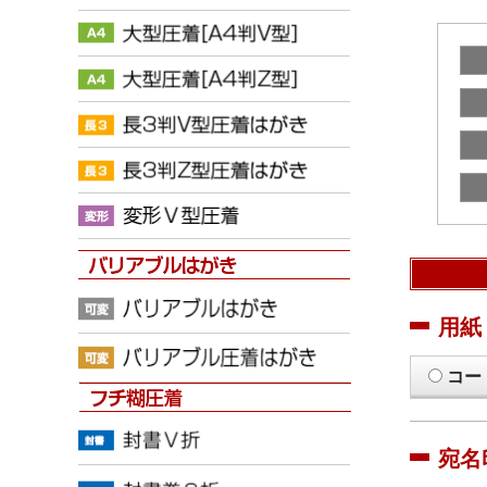
用紙
コー
宛名