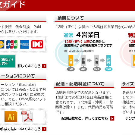
ド決済 代金引換 Paid
12時（正午）以降のご入稿は翌営業日からの納
からお選びいただけます。
ション「illustrator」
p」についてはVer5～CCまで対
原則佐川急便での配送となります。
各商品
外のソフトはPDFに変換の
1箇所までの配送料金は商品価格に
してデ
い。また、Office系のソフト
含まれます。（北海道・沖縄・一部
他社の
にご相談ください。
離島は除く）また、代行納品も可能
合、弊
です。
ざいま