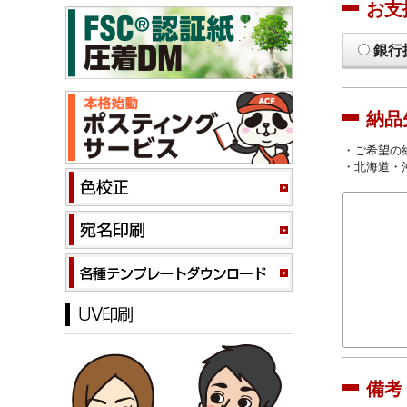
お支
銀行
納品
・ご希望の
・北海道・
備考