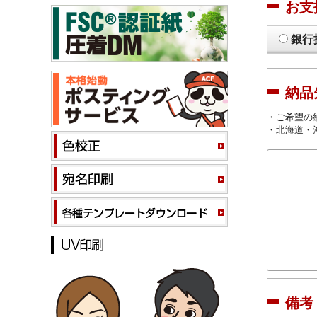
お支
銀行
納品
・ご希望の
・北海道・
備考