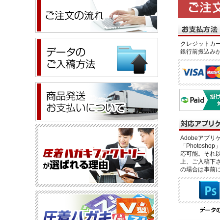
クレジットカー
銀行前振込み
Adobeアプリケー
「Photosho
応可能。それ以
上、ご入稿下さ
の場合は事前