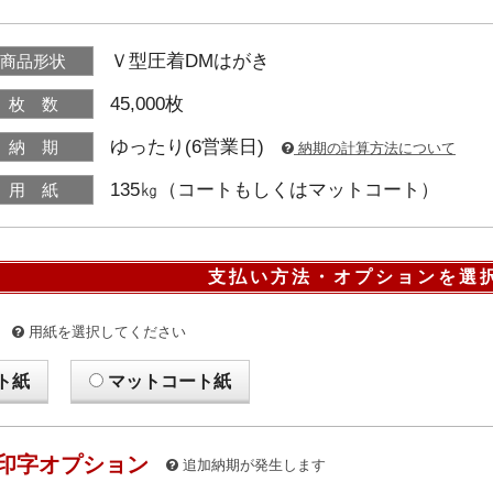
Ｖ型圧着DMはがき
商品形状
45,000枚
枚 数
ゆったり(6営業日)
納 期
納期の計算方法について
135㎏（コートもしくはマットコート）
用 紙
支払い方法・オプションを選
用紙を選択してください
ト紙
マットコート紙
印字オプション
追加納期が発生します