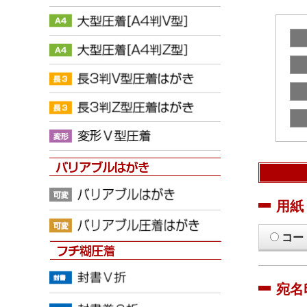
用紙
コー
宛名