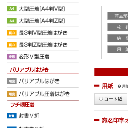
商品形
枚 
納 
用 
用紙
用
コート紙
宛名印字