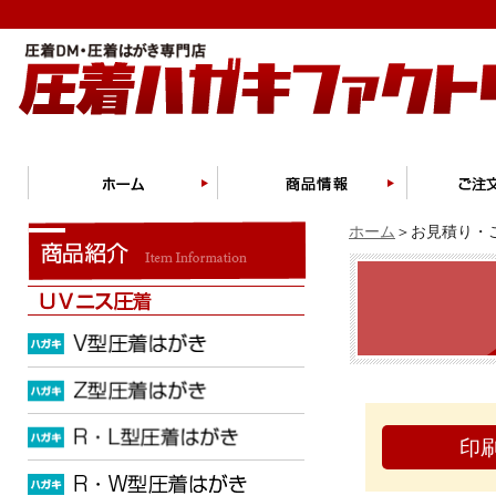
ホーム
＞お見積り・ご
印