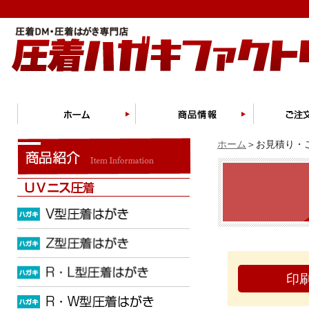
ホーム
＞お見積り・ご
印