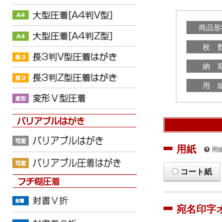
商品形
枚 
納 
用 
用紙
用
コート紙
宛名印字