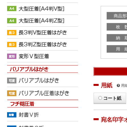
商品形
枚 
納 
用 
用紙
用
コート紙
宛名印字