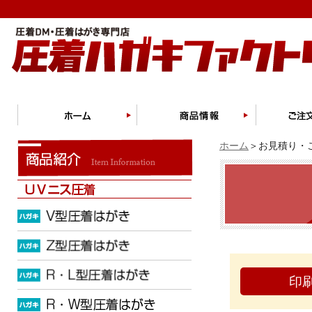
ホーム
＞お見積り・ご
印