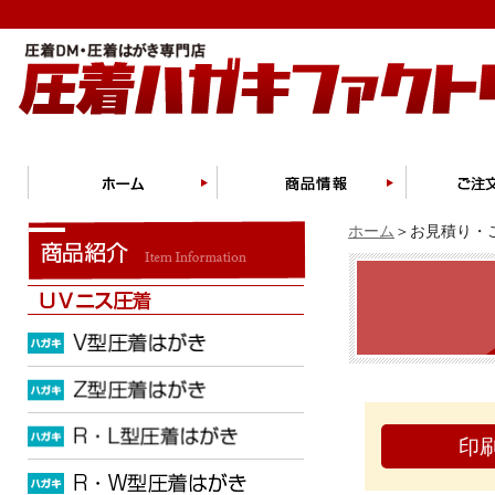
ホーム
＞お見積り・ご
印