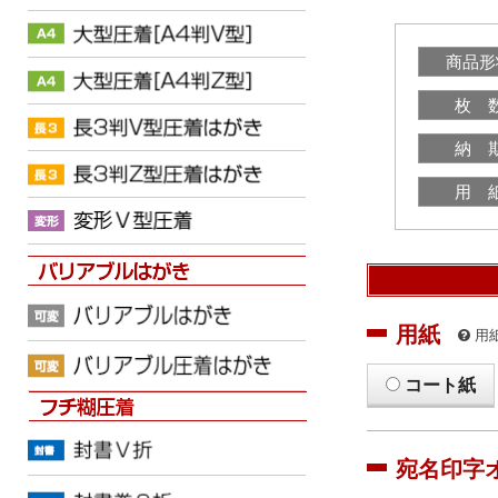
商品形
枚 
納 
用 
用紙
用
コート紙
宛名印字