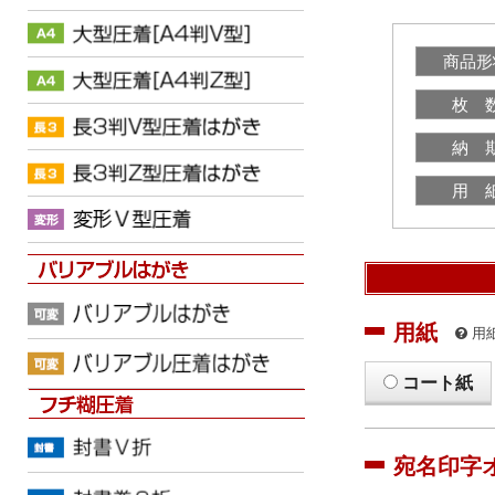
商品形
枚 
納 
用 
用紙
用
コート紙
宛名印字