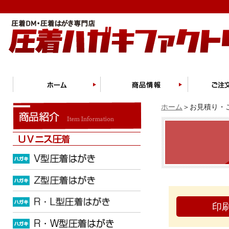
ホーム
＞お見積り・ご
印