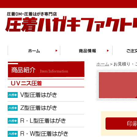
ホーム
＞お見積り・ご
印