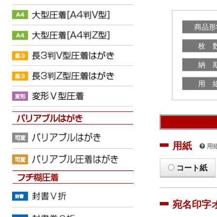
商品形
枚 
納 
用 
用紙
用
コート紙
宛名印字