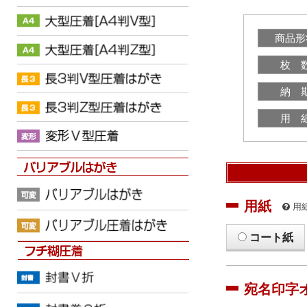
商品形
枚 
納 
用 
用紙
用
コート紙
宛名印字