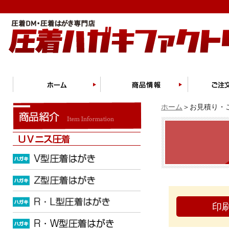
ホーム
＞お見積り・ご
印