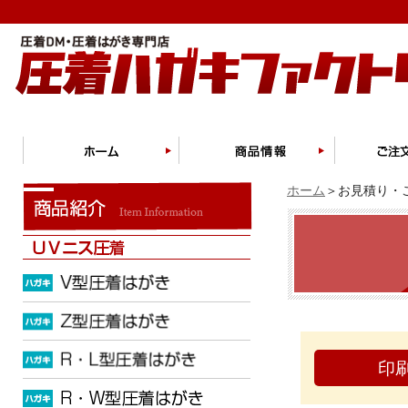
ホーム
＞お見積り・ご
印