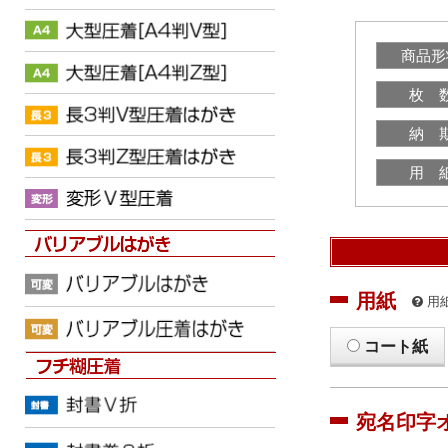
商品形
枚 
納 
用 
用紙
用
コート紙
宛名印字