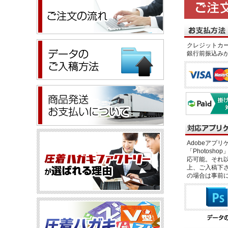
クレジットカー
銀行前振込み
Adobeアプリケー
「Photosho
応可能。それ以
上、ご入稿下さ
の場合は事前