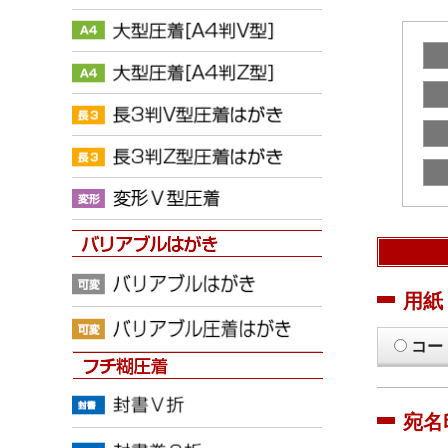
用紙
コー
宛名