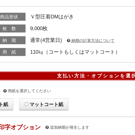
Ｖ型圧着DMはがき
商品形状
9,000枚
枚 数
通常(4営業日)
納 期
納期の計算方法について
110㎏（コートもしくはマットコート）
用 紙
支払い方法・オプションを選
用紙を選択してください
ト紙
マットコート紙
印字オプション
追加納期が発生します