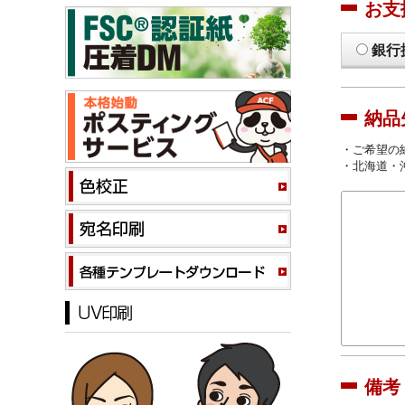
お支
銀行
納品
・ご希望の
・北海道・
備考