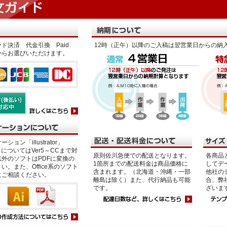
ド決済 代金引換 Paid
12時（正午）以降のご入稿は翌営業日からの納
からお選びいただけます。
ション「illustrator」
p」についてはVer5～CCまで対
原則佐川急便での配送となります。
各商品
外のソフトはPDFに変換の
1箇所までの配送料金は商品価格に
してデ
い。また、Office系のソフト
含まれます。（北海道・沖縄・一部
他社の
にご相談ください。
離島は除く）また、代行納品も可能
合、弊
です。
ざいま