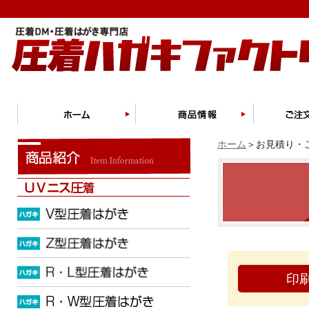
ホーム
＞お見積り・ご
印