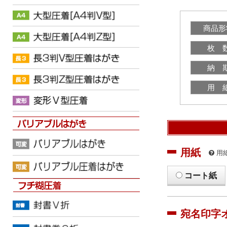
商品形
枚 
納 
用 
用紙
用
コート紙
宛名印字