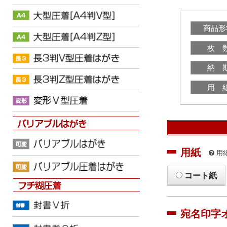
商品形
枚 
納 
用 
用紙
用
コート紙
宛名印字