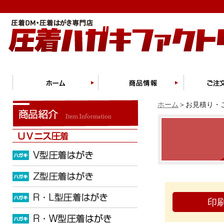
ホーム
＞お見積り・ご
印