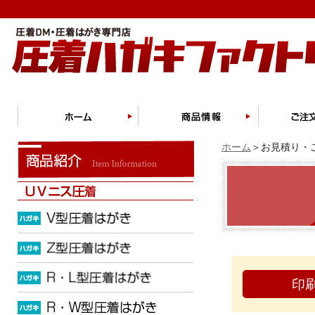
ホーム
＞お見積り・ご
印