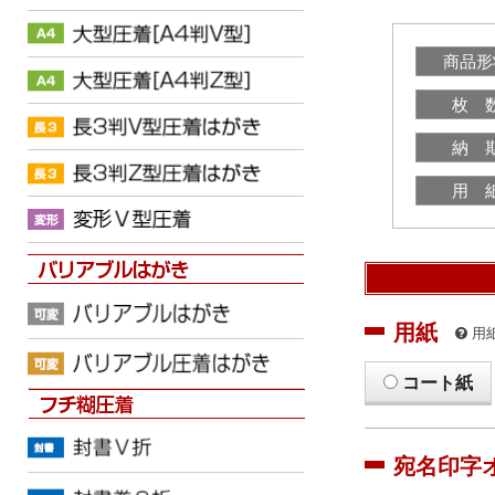
商品形
枚 
納 
用 
用紙
用
コート紙
宛名印字