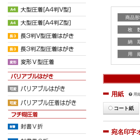
商品形
枚 
納 
用 
用紙
用
コート紙
宛名印字