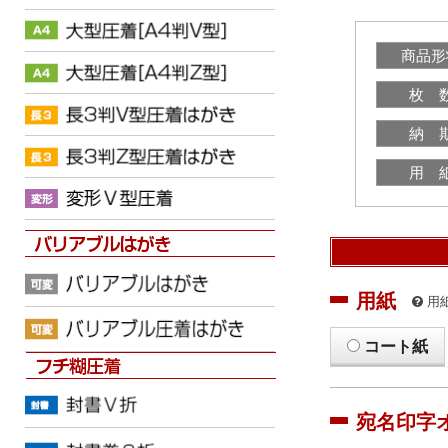
商品形
枚 
納 
用 
用紙
用
コート紙
宛名印字