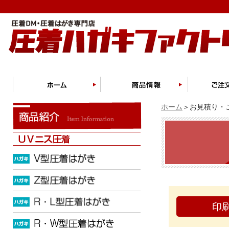
ホーム
＞お見積り・ご
印