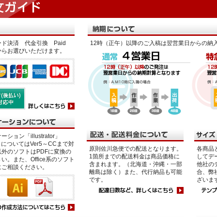
ド決済 代金引換 Paid
12時（正午）以降のご入稿は翌営業日からの納
からお選びいただけます。
ション「illustrator」
p」についてはVer5～CCまで対
原則佐川急便での配送となります。
各商品
外のソフトはPDFに変換の
1箇所までの配送料金は商品価格に
してデ
い。また、Office系のソフト
含まれます。（北海道・沖縄・一部
他社の
にご相談ください。
離島は除く）また、代行納品も可能
合、弊
です。
ざいま