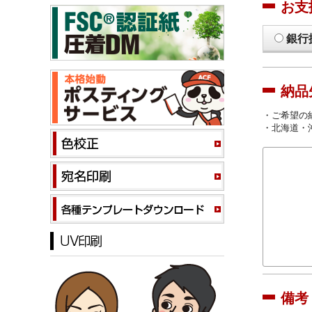
お支
銀行
納品
・ご希望の
・北海道・
備考