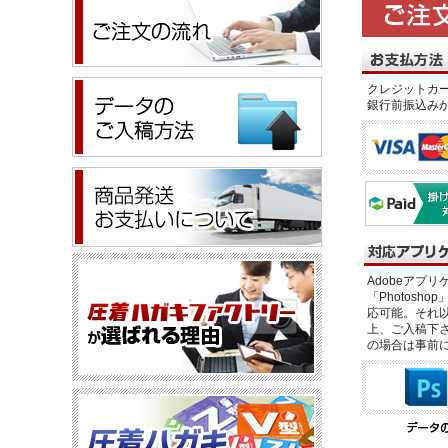
クレジットカー
銀行前振込み
Adobeアプリケー
「Photosho
応可能。それ以
上、ご入稿下さ
の場合は事前