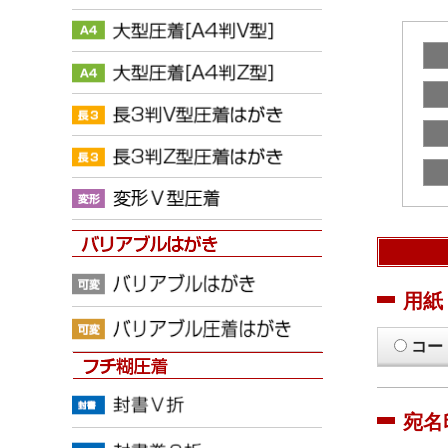
用紙
コー
宛名