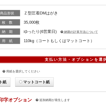
Ｚ型圧着DMはがき
商品形状
35,000枚
枚 数
ゆったり(6営業日)
納 期
納期の計算方法について
110kg（コートもしくはマットコート）
用 紙
支払い方法・オプションを選
用紙を選択してください
ト紙
マットコート紙
印字オプション
追加納期が発生します