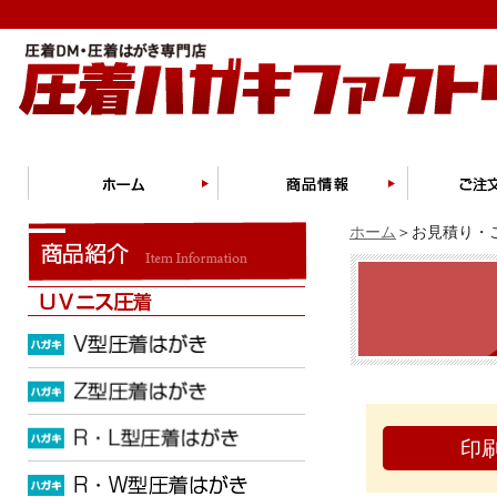
ホーム
＞お見積り・ご
印