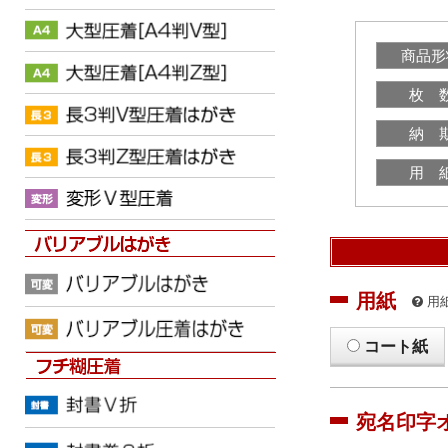
商品形
枚 
納 
用 
用紙
用
コート紙
宛名印字