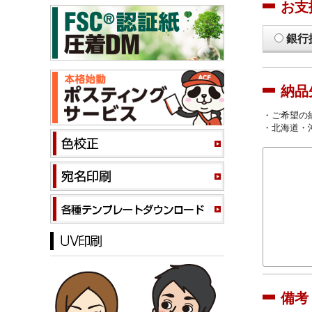
お支
銀行
納品
・ご希望の
・北海道・
備考