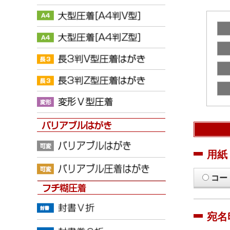
用紙
コー
宛名