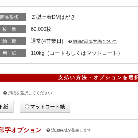
Ｚ型圧着DMはがき
商品形状
60,000枚
枚 数
通常(4営業日)
納 期
納期の計算方法について
110kg（コートもしくはマットコート）
用 紙
支払い方法・オプションを選
用紙を選択してください
ト紙
マットコート紙
印字オプション
追加納期が発生します