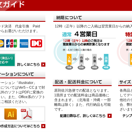
ド決済 代金引換 Paid
12時（正午）以降のご入稿は翌営業日からの納
からお選びいただけます。
ション「illustrator」
p」についてはVer5～CCまで対
原則佐川急便での配送となります。
各商品
外のソフトはPDFに変換の
1箇所までの配送料金は商品価格に
してデ
い。また、Office系のソフト
含まれます。（北海道・沖縄・一部
他社の
にご相談ください。
離島は除く）また、代行納品も可能
合、弊
です。
ざいま