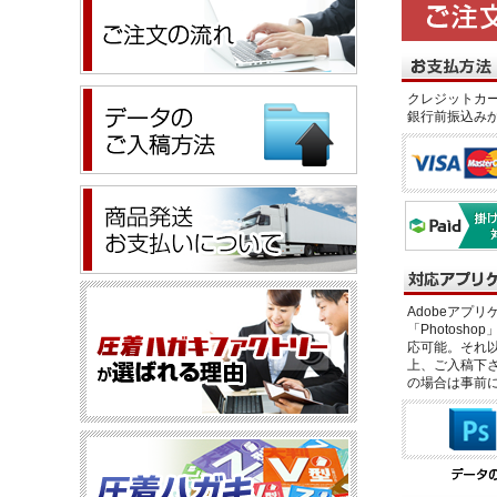
クレジットカー
銀行前振込み
Adobeアプリケー
「Photosho
応可能。それ以
上、ご入稿下さ
の場合は事前