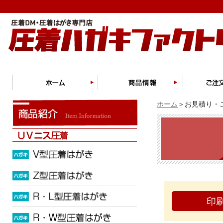
ホーム
＞お見積り・ご
印