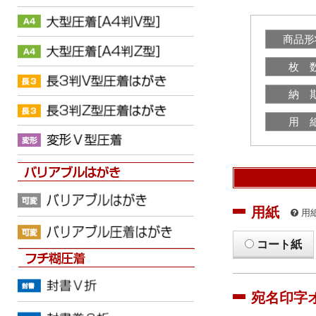
商品形
枚 
納 
用 
用紙
用
コート紙
宛名印字