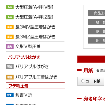
商品形
枚 
納 
用 
用紙
用
コート紙
宛名印字