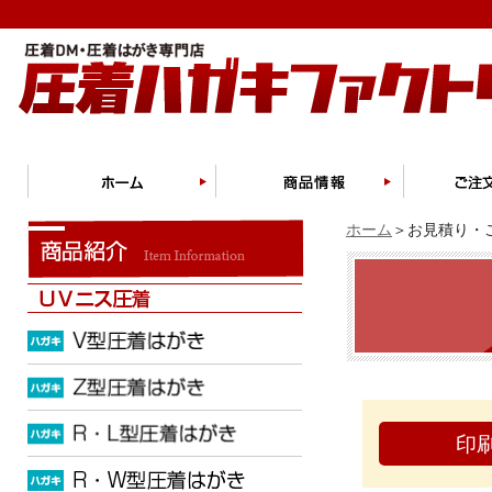
ホーム
＞お見積り・ご
印