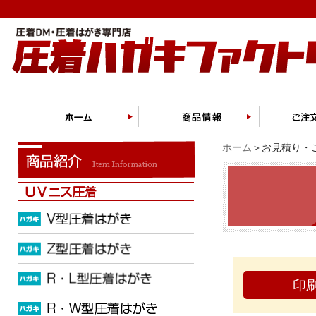
ホーム
＞お見積り・ご
印