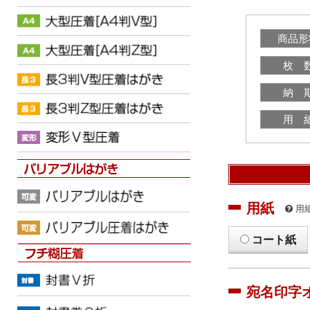
商品形
枚 
納 
用 
用紙
用
コート紙
宛名印字