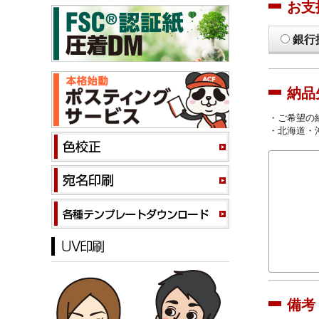
お支
銀行
納品
・ご希望の
・北海道・
備考