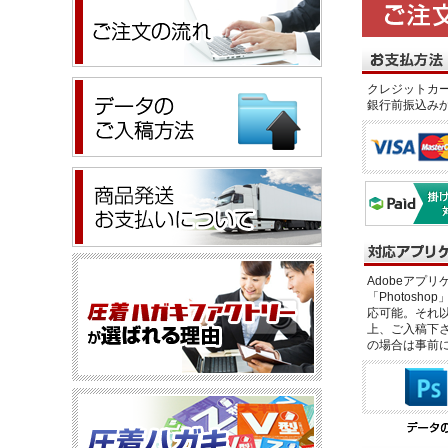
クレジットカー
銀行前振込み
Adobeアプリケー
「Photosho
応可能。それ以
上、ご入稿下さ
の場合は事前