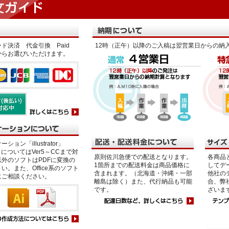
ド決済 代金引換 Paid
12時（正午）以降のご入稿は翌営業日からの納
からお選びいただけます。
ション「illustrator」
p」についてはVer5～CCまで対
原則佐川急便での配送となります。
各商品
外のソフトはPDFに変換の
1箇所までの配送料金は商品価格に
してデ
い。また、Office系のソフト
含まれます。（北海道・沖縄・一部
他社の
にご相談ください。
離島は除く）また、代行納品も可能
合、弊
です。
ざいま