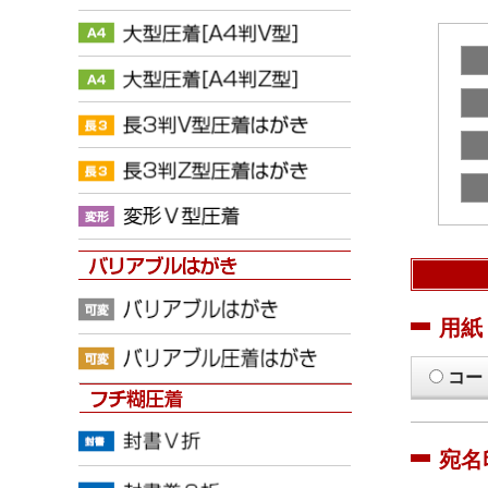
用紙
コー
宛名