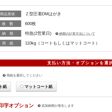
Ｚ型圧着DMはがき
商品形状
600枚
枚 数
特急(2営業日)
納 期
納期の計算方法について
110kg（コートもしくはマットコート）
用 紙
支払い方法・オプションを選
用紙を選択してください
ト紙
マットコート紙
印字オプション
追加納期が発生します