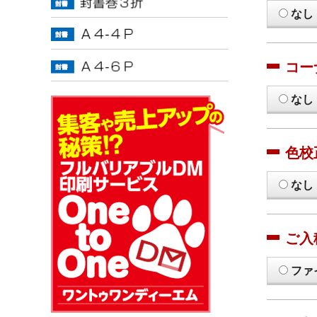
なし
コー
なし
色校
なし
ご入
ファ