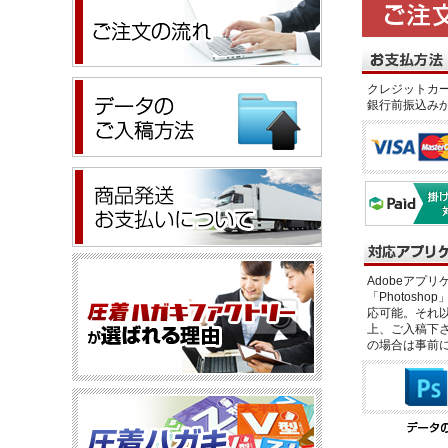
クレジットカー
銀行前振込み
Adobeアプリケー
「Photosho
応可能。それ以
上、ご入稿下さ
の場合は事前