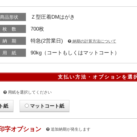
Ｚ型圧着DMはがき
商品形状
700枚
枚 数
特急(2営業日)
納 期
納期の計算方法について
90kg（コートもしくはマットコート）
用 紙
支払い方法・オプションを選
用紙を選択してください
ト紙
マットコート紙
印字オプション
追加納期が発生します