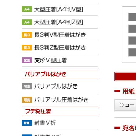
用紙
コー
宛名