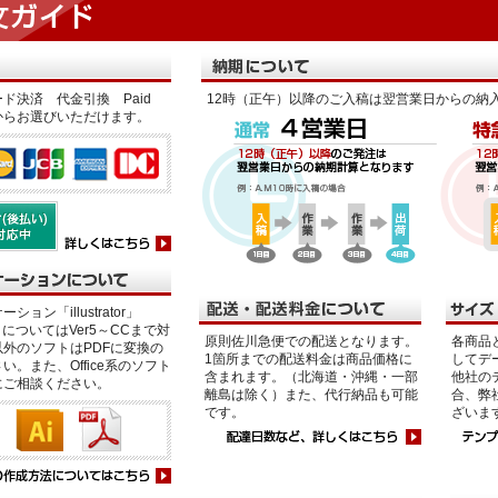
ド決済 代金引換 Paid
12時（正午）以降のご入稿は翌営業日からの納
からお選びいただけます。
ション「illustrator」
p」についてはVer5～CCまで対
原則佐川急便での配送となります。
各商品
外のソフトはPDFに変換の
1箇所までの配送料金は商品価格に
してデ
い。また、Office系のソフト
含まれます。（北海道・沖縄・一部
他社の
にご相談ください。
離島は除く）また、代行納品も可能
合、弊
です。
ざいま