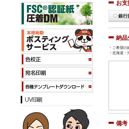
お支
銀行
納品
・ご希望の
・北海道・
備考