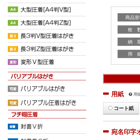
商品形
枚 
納 
用 
用紙
用
コート紙
宛名印字