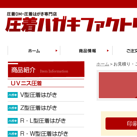
ホーム
＞お見積り・ご
印