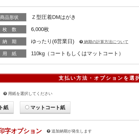
Ｚ型圧着DMはがき
商品形状
6,000枚
枚 数
ゆったり(6営業日)
納 期
納期の計算方法について
110kg（コートもしくはマットコート）
用 紙
支払い方法・オプションを選
用紙を選択してください
ト紙
マットコート紙
印字オプション
追加納期が発生します