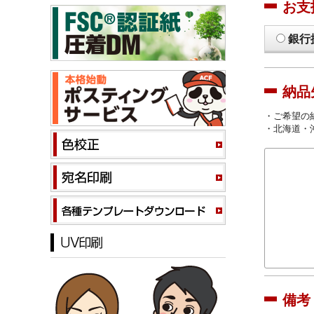
お支
銀行
納品
・ご希望の
・北海道・
備考