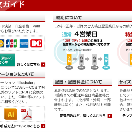
ド決済 代金引換 Paid
12時（正午）以降のご入稿は翌営業日からの納
からお選びいただけます。
ション「illustrator」
p」についてはVer5～CCまで対
原則佐川急便での配送となります。
各商品
外のソフトはPDFに変換の
1箇所までの配送料金は商品価格に
してデ
い。また、Office系のソフト
含まれます。（北海道・沖縄・一部
他社の
にご相談ください。
離島は除く）また、代行納品も可能
合、弊
です。
ざいま