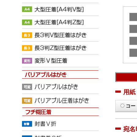
用紙
コー
宛名