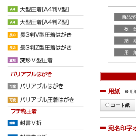
商品形
枚 
納 
用 
用紙
用
コート紙
宛名印字