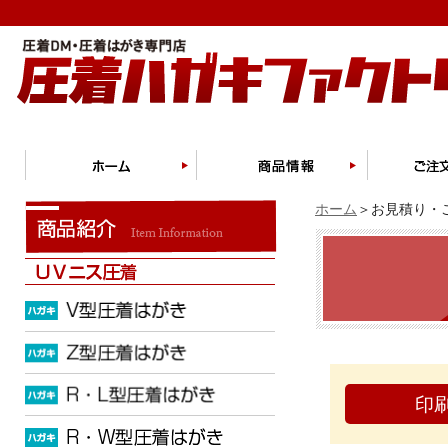
ホーム
＞お見積り・ご
印