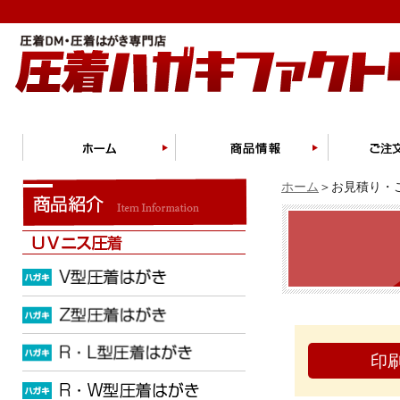
ホーム
＞お見積り・ご
印