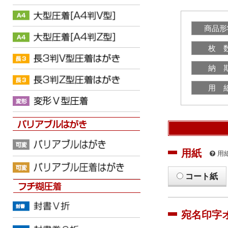
商品形
枚 
納 
用 
用紙
用
コート紙
宛名印字