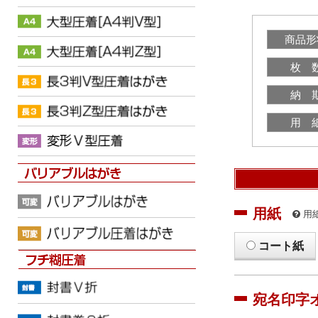
商品形
枚 
納 
用 
用紙
用
コート紙
宛名印字