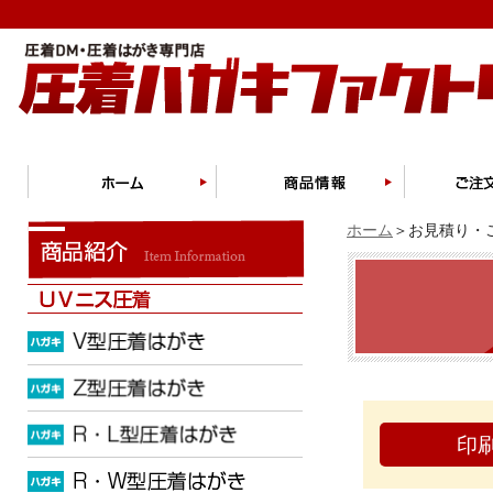
ホーム
＞お見積り・ご
印