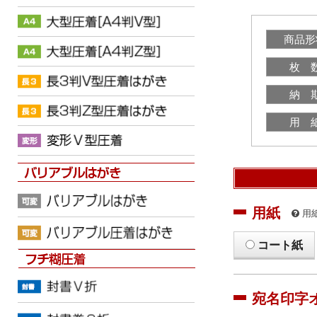
商品形
枚 
納 
用 
用紙
用
コート紙
宛名印字