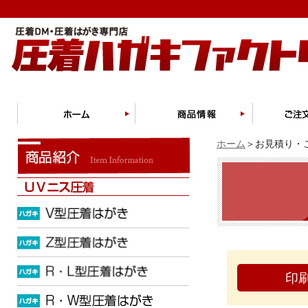
ホーム
＞お見積り・ご
印