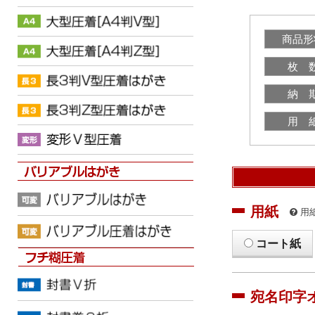
商品形
枚 
納 
用 
用紙
用
コート紙
宛名印字