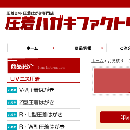
ホーム
＞お見積り・ご
印