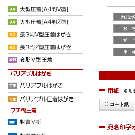
商品形
枚 
納 
用 
用紙
用
コート紙
宛名印字