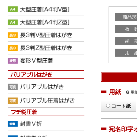
商品形
枚 
納 
用 
用紙
用
コート紙
宛名印字