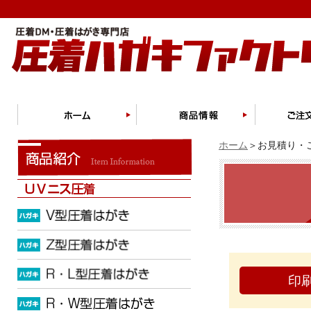
ホーム
＞お見積り・ご
印