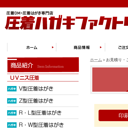
ホーム
＞お見積り・ご
印