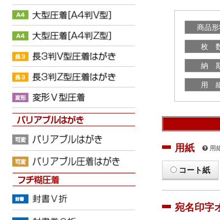
商品形
枚 
納 
用 
用紙
用
コート紙
宛名印字