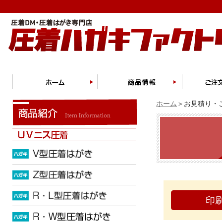
ホーム
＞お見積り・ご
印