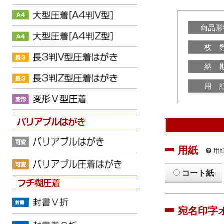
商品形
枚 
納 
用 
用紙
用
コート紙
宛名印字