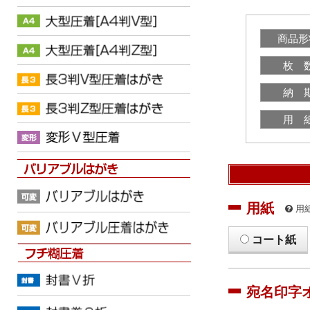
商品形
枚 
納 
用 
用紙
用
コート紙
宛名印字