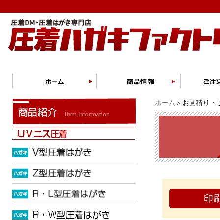
ホーム
＞お見積り・ご
印