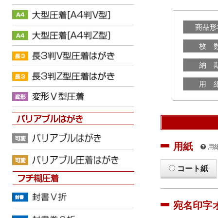
商品形
枚 
納 
用 
用紙
用
コート紙
宛名印字