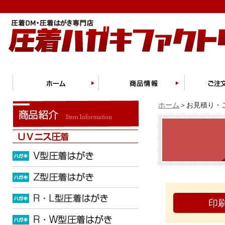
ホーム
＞お見積り・ご
印