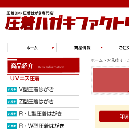
ホーム
＞お見積り・ご
印