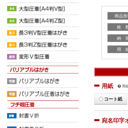
商品形
枚 
納 
用 
用紙
用
コート紙
宛名印字